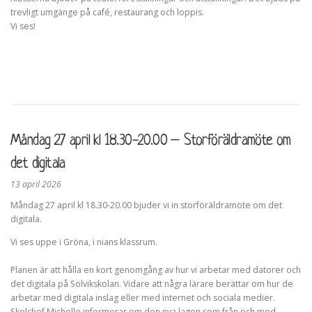
trevligt umgänge på café, restaurang och loppis.
Vi ses!
Måndag 27 april kl 18.30-20.00 – Storföräldramöte om
det digitala
13 april 2026
Måndag 27 april kl 18.30-20.00 bjuder vi in storföräldramöte om det
digitala.
Vi ses uppe i Gröna, i nians klassrum.
Planen är att hålla en kort genomgång av hur vi arbetar med datorer och
det digitala på Solvikskolan. Vidare att några lärare berättar om hur de
arbetar med digitala inslag eller med internet och sociala medier.
Skolchef Michelle informerar om den nya lagen som från och med