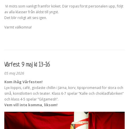
l
Vi möts som vanligt framför köket. Där ropas först personalen upp, följt
t
av alla klasser från äldst till yngst.
Det blir roligt att ses igen.
Varmt välkomna!
Vårfest 9 maj kl 13-16
05 maj 2026
Kom ihåg Vårfesten!
Lyx-loppis, café, godaste chillin i Järna, korv, tipspromenad för stora och
små, konstlotteri och teater. Klass 6-7 spelar ”Kalle och chokladfabriken”
och klass 4-5 spelar ”Gilgamesh”.
Vem vill inte komma, liksom!