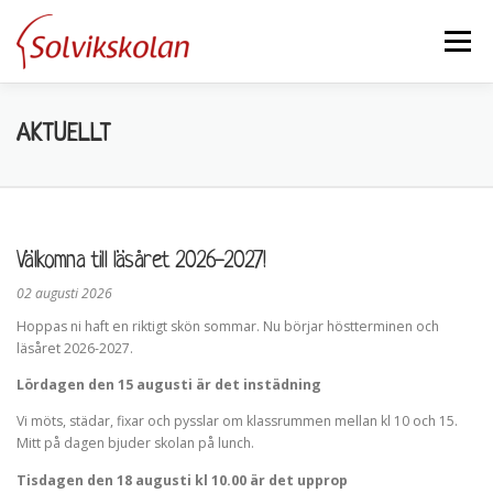
Hoppa
till
Meny
innehåll
Kontakt
Om Solvikskolan
Kalendarium
AKTUELLT
Ansökan till skolan
Aktuellt
A
Välkomna till läsåret 2026-2027!
k
Förskoleklass 2026
02 augusti 2026
t
Hoppas ni haft en riktigt skön sommar. Nu börjar höstterminen och
läsåret 2026-2027.
u
Lördagen den 15 augusti är det instädning
e
Vi möts, städar, fixar och pysslar om klassrummen mellan kl 10 och 15.
Mitt på dagen bjuder skolan på lunch.
l
Tisdagen den 18 augusti kl 10.00 är det upprop