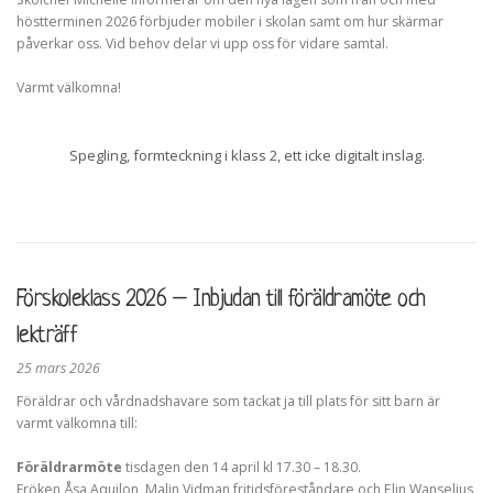
höstterminen 2026 förbjuder mobiler i skolan samt om hur skärmar
påverkar oss. Vid behov delar vi upp oss för vidare samtal.
Varmt välkomna!
Spegling, formteckning i klass 2, ett icke digitalt inslag.
Förskoleklass 2026 – Inbjudan till föräldramöte och
lekträff
25 mars 2026
Föräldrar och vårdnadshavare som tackat ja till plats för sitt barn är
varmt välkomna till:
Föräldrarmöte
tisdagen den 14 april kl 17.30 – 18.30.
Fröken Åsa Aquilon, Malin Vidman fritidsföreståndare och Elin Wanselius