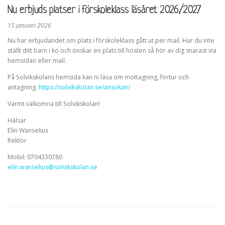
Nu erbjuds platser i förskoleklass läsåret 2026/2027
15 januari 2026
Nu har erbjudandet om plats i förskoleklass gått ut per mail. Har du inte
ställt ditt barn i kö och önskar en plats till hösten så hör av dig snarast via
hemsidan eller mail.
På Solvikskolans hemsida kan ni läsa om mottagning, förtur och
antagning.
https://solvikskolan.se/ansokan/
Varmt välkomna till Solvikskolan!
Hälsar
Elin Wanselius
Rektor
Mobil: 0704330780
elin.wanselius@solvikskolan.se